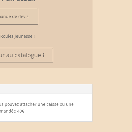
mande de devis
Roulez jeunesse !
ur au catalogue
ous pouvez attacher une caisse ou une
 demandée 40€