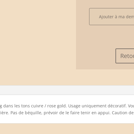
quantité
Ajouter à ma de
de
Vélo
ancien
Reto
ng dans les tons cuivre / rose gold. Usage uniquement décoratif. V
rière. Pas de béquille, prévoir de le faire tenir en appui. Caution