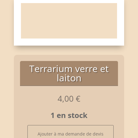
Terrarium verre et
laiton
4,00
€
1 en stock
quantité
Ajouter à ma demande de devis