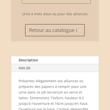
de
Terrarium
verre
Urne à mots doux ou pour des alliances
et
laiton
Retour au catalogue
Description
Avis (0)
Présentez élégamment vos alliances ou
préparez des papiers à remplir pour une
urne dans ce joli terrarium en verre et
laiton. Dimensions 15x9cm, hauteur 8,5
jusqu'à l'ouverture et 16cm jusqu'en haut.
Ouverture par le haut. Caution demandée