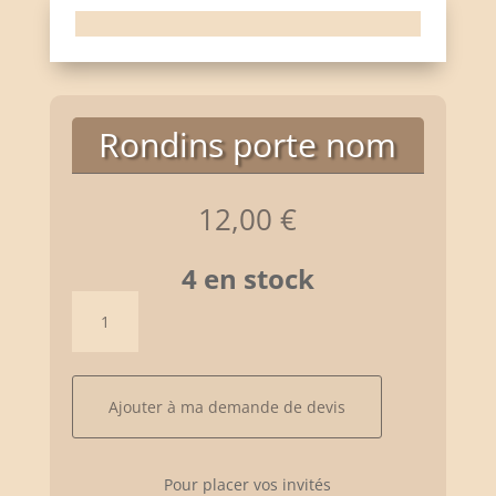
Rondins porte nom
12,00
€
4 en stock
quantité
de
Rondins
porte
nom
Ajouter à ma demande de devis
Pour placer vos invités