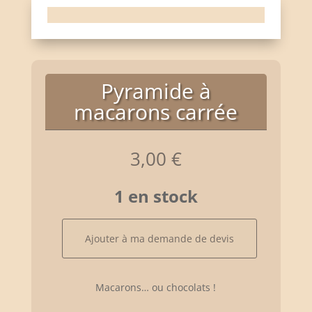
Pyramide à
macarons carrée
3,00
€
1 en stock
quantité
Ajouter à ma demande de devis
de
Pyramide
à
Macarons… ou chocolats !
macarons