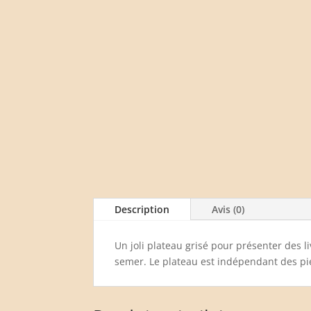
Description
Avis (0)
Un joli plateau grisé pour présenter des 
semer. Le plateau est indépendant des pi