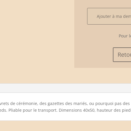
quantité
Ajouter à ma de
de
Plateau
Pour l
rotin
sur
pied
Reto
livrets de cérémonie, des gazettes des mariés, ou pourquoi pas des
eds. Pliable pour le transport. Dimensions 40x50, hauteur des pi