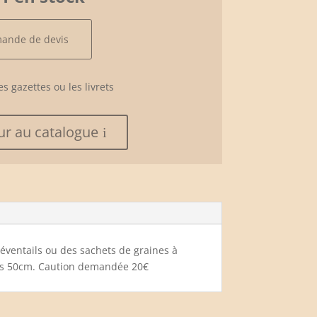
mande de devis
es gazettes ou les livrets
ur au catalogue
 éventails ou des sachets de graines à
eds 50cm. Caution demandée 20€