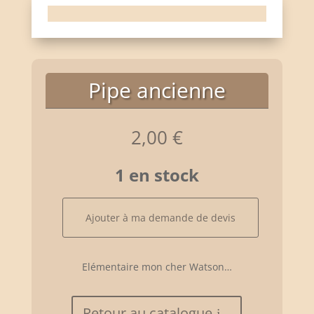
Pipe ancienne
2,00
€
1 en stock
quantité
Ajouter à ma demande de devis
de
Pipe
ancienne
Elémentaire mon cher Watson…
Retour au catalogue