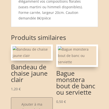
élégamment vos compositions florales
(vases martini ou himmeli disponibles).
Forme carrée, largeur 20cm. Caution
demandée 8€/pièce
Produits similaires
Bandeau de
chaise jaune
Bague
clair
monstera
bout de banc
1,20
€
ou serviette
0,50
€
Ajouter à ma