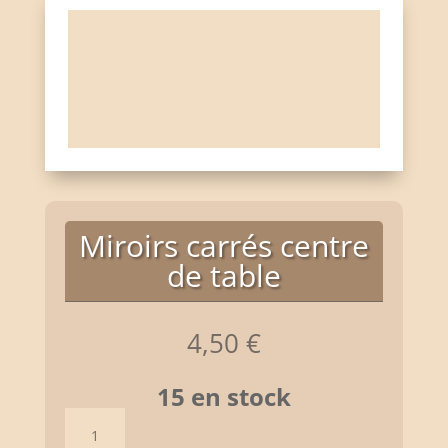
Miroirs carrés centre
de table
4,50
€
15 en stock
quantité
de