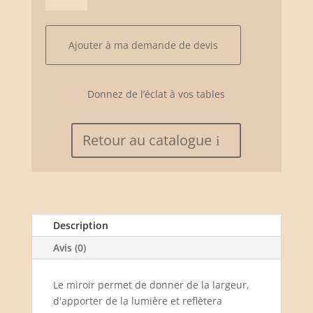
Miroirs
carrés
centre
Ajouter à ma demande de devis
de
table
Donnez de l’éclat à vos tables
Retour au catalogue
Description
Avis (0)
Le miroir permet de donner de la largeur,
d'apporter de la lumière et reflètera