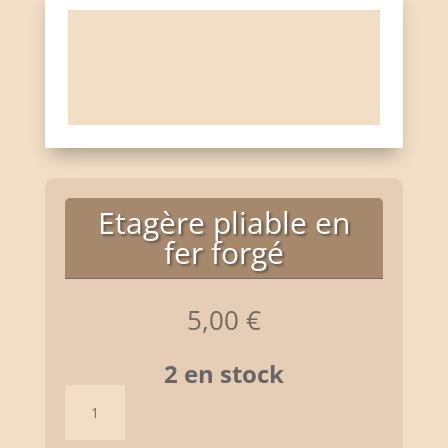
Etagère pliable en
fer forgé
5,00
€
2 en stock
quantité
de
Etagère