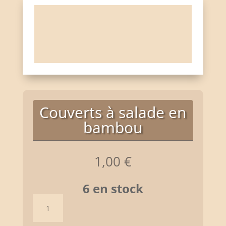
Couverts à salade en
bambou
1,00
€
6 en stock
quantité
de
Couverts