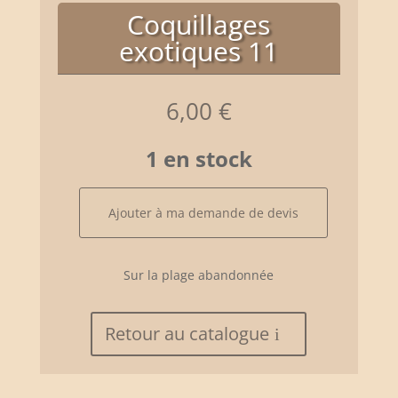
Coquillages
exotiques 11
6,00
€
1 en stock
quantité
Ajouter à ma demande de devis
de
Coquillages
exotiques
Sur la plage abandonnée
11
Retour au catalogue