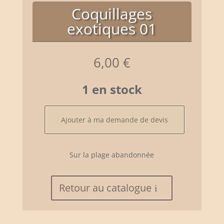
Coquillages
exotiques 01
6,00
€
1 en stock
quantité
Ajouter à ma demande de devis
de
Coquillages
exotiques
Sur la plage abandonnée
01
Retour au catalogue