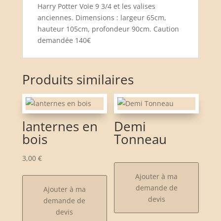
Harry Potter Voie 9 3/4 et les valises
anciennes. Dimensions : largeur 65cm,
hauteur 105cm, profondeur 90cm. Caution
demandée 140€
Produits similaires
lanternes en
Demi
bois
Tonneau
3,00
€
Ajouter à ma
demande de
Ajouter à ma
devis
demande de
devis