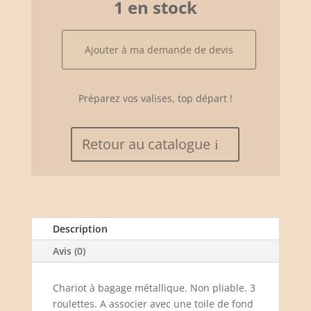
1 en stock
quantité
Ajouter à ma demande de devis
de
Chariot
à
Préparez vos valises, top départ !
bagages
Retour au catalogue
Description
Avis (0)
Chariot à bagage métallique. Non pliable. 3
roulettes. A associer avec une toile de fond