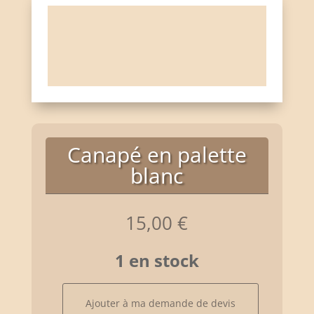
Canapé en palette
blanc
15,00
€
1 en stock
quantité
Ajouter à ma demande de devis