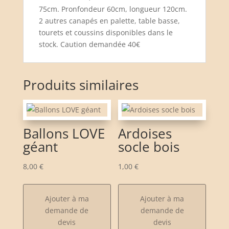
75cm. Pronfondeur 60cm, longueur 120cm.
2 autres canapés en palette, table basse,
tourets et coussins disponibles dans le
stock. Caution demandée 40€
Produits similaires
Ballons LOVE
Ardoises
géant
socle bois
8,00
€
1,00
€
Ajouter à ma
Ajouter à ma
demande de
demande de
devis
devis