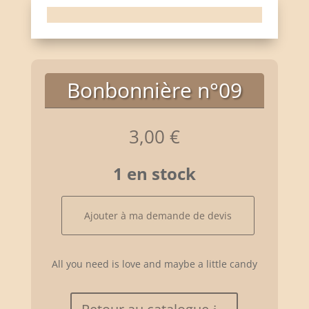
Bonbonnière n°09
3,00
€
1 en stock
quantité
Ajouter à ma demande de devis
de
Bonbonnière
n°09
All you need is love and maybe a little candy