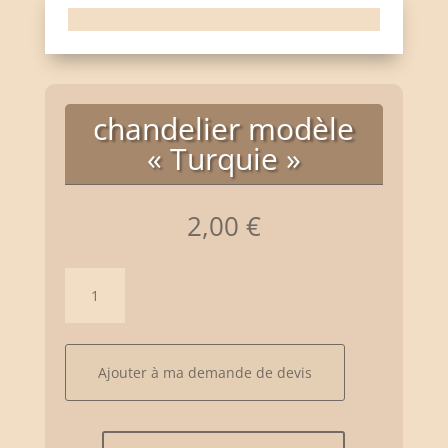
chandelier modèle
« Turquie »
2,00
€
quantité
de
chandelier
modèle
"Turquie"
Ajouter à ma demande de devis