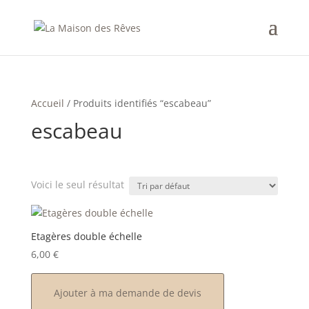
Accueil
/ Produits identifiés “escabeau”
escabeau
Voici le seul résultat
Catégories de produits
Etagères double échelle
6,00
€
Étiquettes produit
Ajouter à ma demande de devis